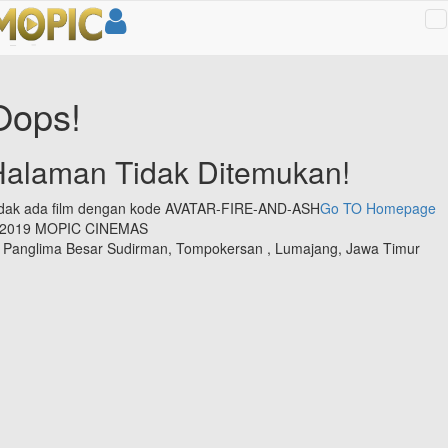
T
na
Oops!
Halaman Tidak Ditemukan!
dak ada film dengan kode AVATAR-FIRE-AND-ASH
Go TO Homepage
 2019 MOPIC CINEMAS
. Panglima Besar Sudirman, Tompokersan , Lumajang, Jawa Timur