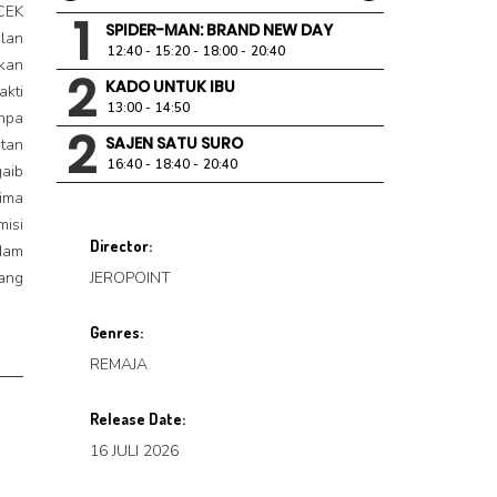
CEK
1
SPIDER-MAN: BRAND NEW DAY
lan
12:40
15:20
18:00
20:40
ikan
2
KADO UNTUK IBU
akti
13:00
14:50
anpa
2
SAJEN SATU SURO
tan
16:40
18:40
20:40
gaib
ima
misi
Director:
dam
ang
JEROPOINT
Genres:
REMAJA
Release Date:
16 JULI 2026