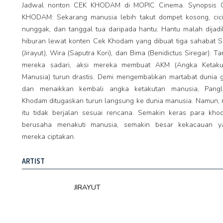
Jadwal nonton CEK KHODAM di MOPIC Cinema. Synopsis 
KHODAM: Sekarang manusia lebih takut dompet kosong, cici
nunggak, dan tanggal tua daripada hantu. Hantu malah dijad
hiburan lewat konten Cek Khodam yang dibuat tiga sahabat S
(Jirayut), Wira (Saputra Kori), dan Bima (Benidictus Siregar). T
mereka sadari, aksi mereka membuat AKM (Angka Ketaku
Manusia) turun drastis. Demi mengembalikan martabat dunia 
dan menaikkan kembali angka ketakutan manusia, Pangl
Khodam ditugaskan turun langsung ke dunia manusia. Namun, 
itu tidak berjalan sesuai rencana. Semakin keras para kho
berusaha menakuti manusia, semakin besar kekacauan y
mereka ciptakan.
ARTIST
JIRAYUT