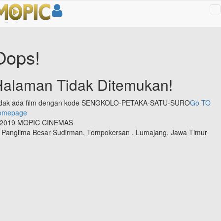
T
na
Oops!
Halaman Tidak Ditemukan!
idak ada film dengan kode SENGKOLO-PETAKA-SATU-SURO
Go TO
omepage
 2019 MOPIC CINEMAS
. Panglima Besar Sudirman, Tompokersan , Lumajang, Jawa Timur